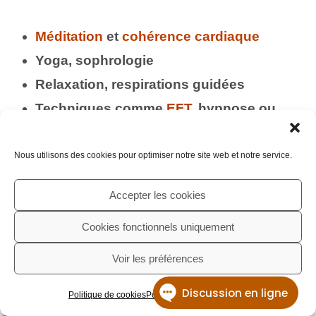
Méditation
et
cohérence cardiaque
Yoga, sophrologie
Relaxation, respirations guidées
Techniques comme
EFT
, hypnose ou
réflexologie
Nous utilisons des cookies pour optimiser notre site web et notre service.
Ces approches ne “guérissent” pas la
Accepter les cookies
maladie, mais elles réduisent le
stress,
améliorent votre qualité de vie et votre
Cookies fonctionnels uniquement
capacité à gérer la douleur
.
Voir les préférences
Politique de cookies
Politique de confidentialité
RDV Cabinet & Visio - Crenolibre.fr
RDV Cabinet & Visio - Crenolibre.fr