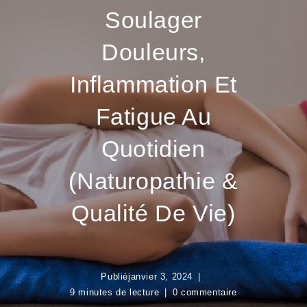
Soulager
Douleurs,
Inflammation Et
Fatigue Au
Quotidien
(Naturopathie &
Qualité De Vie)
Publié
janvier 3, 2024
9 minutes de lecture
0 commentaire