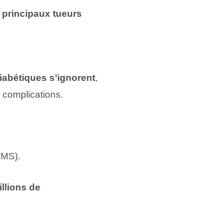
 principaux tueurs
iabétiques s’ignorent
,
 complications.
MS).
llions de