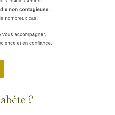
rfois insidieusement.
adie non contagieuse
.
 de nombreux cas.
 de vous accompagner,
science et en confiance.
abète ?