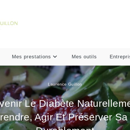
Mes prestations
Mes outils
Entrepri
Laurence Guillon
venir Le Diabète Naturelleme
endre, Agir Et Préserver Sa