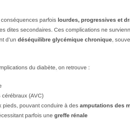
s conséquences parfois
lourdes, progressives et d
gies dites secondaires. Ces complications ne survien
nt d’un
déséquilibre glycémique chronique
, souve
mplications du diabète, on retrouve :
e
s cérébraux (AVC)
x pieds, pouvant conduire à des
amputations des m
écessitant parfois une
greffe rénale